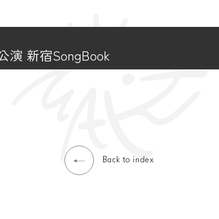
演 新宿SongBook
Back to index