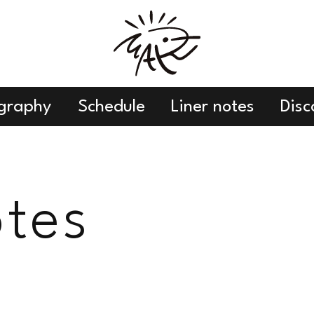
graphy
Schedule
Liner notes
Dis
otes