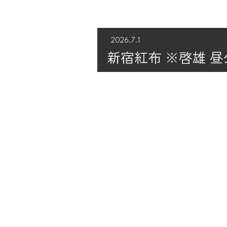
2026.7.1
新宿紅布 ※啓雄 昼公