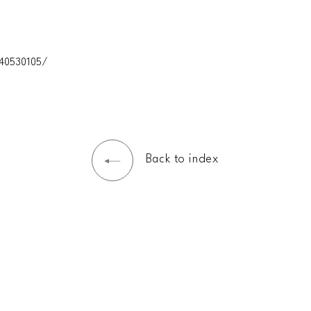
40530105/
Back to index