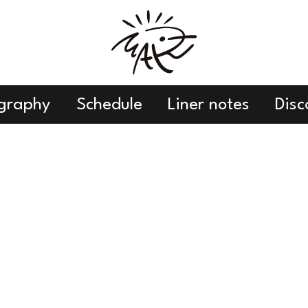
graphy
Schedule
Liner notes
Dis