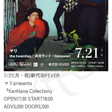
7/21(月・祝)新代田FEVER
マリpresents
『KanNana Collection』
OPEN17:30 START18:00
ADV3,000 DOOR3,500