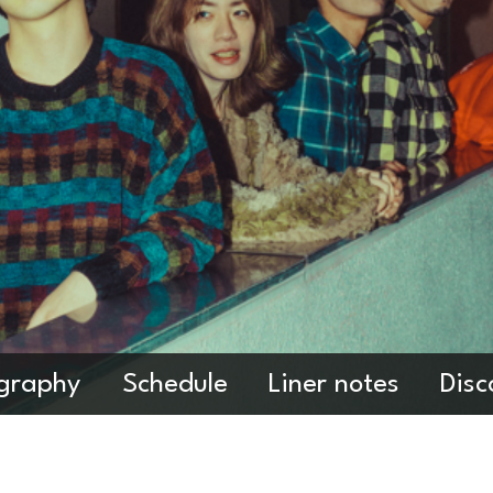
graphy
Schedule
Liner notes
Dis